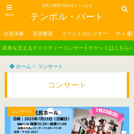
自然と楽譜が読めるようになる
テンポル・バート
MENU
出張演奏
音楽教室
イベントカレンダー
チャリ
未来を支えるチャリティーコンサートチケットはこちら♪
ホーム
コンサート
コンサート
コンサート