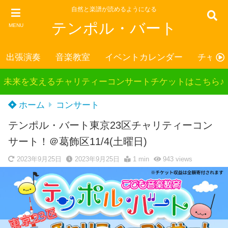
自然と楽譜が読めるようになる
テンポル・バート
MENU
出張演奏
音楽教室
イベントカレンダー
チャリ
未来を支えるチャリティーコンサートチケットはこちら♪
ホーム
コンサート
テンポル・バート東京23区チャリティーコン
サート！＠葛飾区11/4(土曜日)
2023年9月25日
2023年9月25日
1 min
943
views