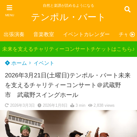
自然と楽譜が読めるようになる
テンポル・バート
MENU
出張演奏
音楽教室
イベントカレンダー
チャリ
未来を支えるチャリティーコンサートチケットはこちら♪
ホーム
イベント
2026年3月21日(土曜日)テンポル・バート未来
を支えるチャリティーコンサート＠武蔵野
市 武蔵野スイングホール
2026年3月3日
2026年1月8日
3 min
2,838
views