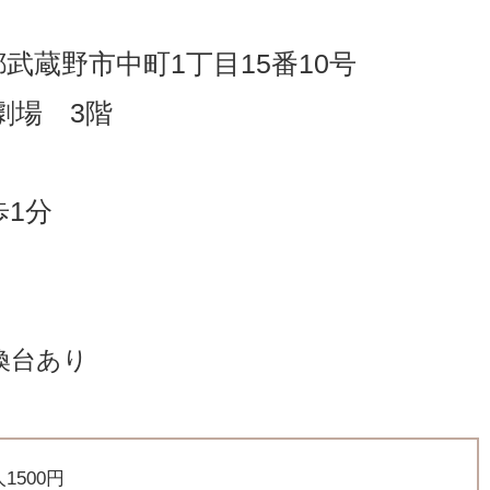
京都武蔵野市中町1丁目15番10号
劇場 3階
歩1分
換台あり
500円