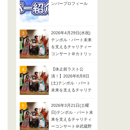
ンバープロフィール
2026年4月29日(水祝)
テンポル・バート未来
を支えるチャリティー
コンサート＠カトリッ
ク上福岡教会/埼玉県ふ
じみ野市上福岡
【休止前ラスト公
演！】2026年8月8日
(土)テンポル・バート
未来を支えるチャリテ
ィーコンサート＠武蔵
野市 武蔵野芸能劇場
2026年3月21日(土曜
小劇場3階
日)テンポル・バート未
来を支えるチャリティ
ーコンサート＠武蔵野