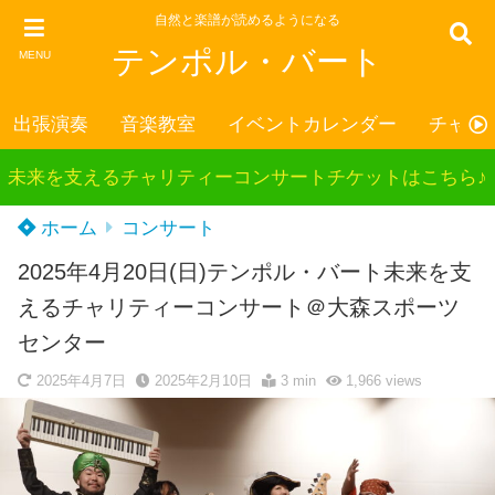
自然と楽譜が読めるようになる
テンポル・バート
MENU
出張演奏
音楽教室
イベントカレンダー
チャリ
未来を支えるチャリティーコンサートチケットはこちら♪
ホーム
コンサート
2025年4月20日(日)テンポル・バート未来を支
えるチャリティーコンサート＠大森スポーツ
センター
2025年4月7日
2025年2月10日
3 min
1,966
views