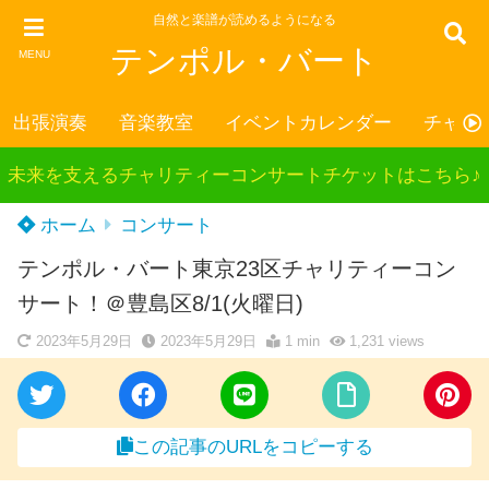
自然と楽譜が読めるようになる
テンポル・バート
MENU
出張演奏
音楽教室
イベントカレンダー
チャリ
未来を支えるチャリティーコンサートチケットはこちら♪
ホーム
コンサート
テンポル・バート東京23区チャリティーコン
サート！＠豊島区8/1(火曜日)
2023年5月29日
2023年5月29日
1 min
1,231
views
この記事のURLをコピーする